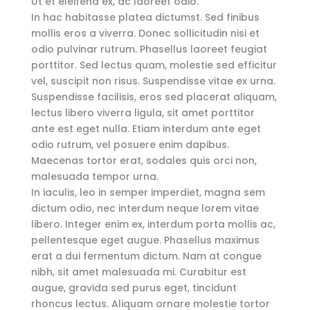
Ut et eleifend ex, ac laoreet odio.
In hac habitasse platea dictumst. Sed finibus
mollis eros a viverra. Donec sollicitudin nisi et
odio pulvinar rutrum. Phasellus laoreet feugiat
porttitor. Sed lectus quam, molestie sed efficitur
vel, suscipit non risus. Suspendisse vitae ex urna.
Suspendisse facilisis, eros sed placerat aliquam,
lectus libero viverra ligula, sit amet porttitor
ante est eget nulla. Etiam interdum ante eget
odio rutrum, vel posuere enim dapibus.
Maecenas tortor erat, sodales quis orci non,
malesuada tempor urna.
In iaculis, leo in semper imperdiet, magna sem
dictum odio, nec interdum neque lorem vitae
libero. Integer enim ex, interdum porta mollis ac,
pellentesque eget augue. Phasellus maximus
erat a dui fermentum dictum. Nam at congue
nibh, sit amet malesuada mi. Curabitur est
augue, gravida sed purus eget, tincidunt
rhoncus lectus. Aliquam ornare molestie tortor